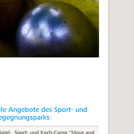
lle Angebote des Sport- und
egegnungsparks:
Spiel-, Sport- und Koch-Camp "Move and