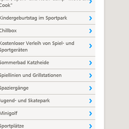
Cook"
Kindergeburtstag im Sportpark
Chillbox
Kostenloser Verleih von Spiel- und
Sportgeräten
Sommerbad Katzheide
Spiellinien und Grillstationen
Spaziergänge
Jugend- und Skatepark
Minigolf
Sportplätze