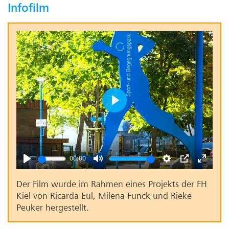
Infofilm
Play
00:00
Play
Mute
Settings
PIP
Enter
Der Film wurde im Rahmen eines Projekts der FH
fullscr
Kiel von Ricarda Eul, Milena Funck und Rieke
Peuker hergestellt.