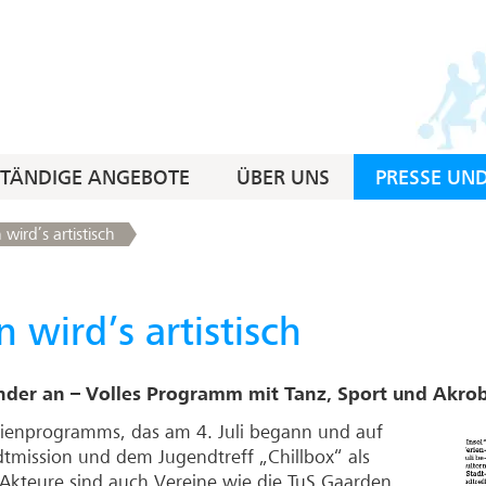
STÄNDIGE ANGEBOTE
ÜBER UNS
PRESSE UN
wird’s artistisch
 wird’s artistisch
der an – Volles Programm mit Tanz, Sport und Akrob
Ferienprogramms, das am 4. Juli begann und auf
adtmission und dem Jugendtreff „Chillbox“ als
Akteure sind auch Vereine wie die TuS Gaarden