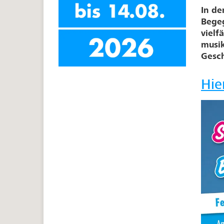
In de
Bege
vielf
musik
Gesc
Hie