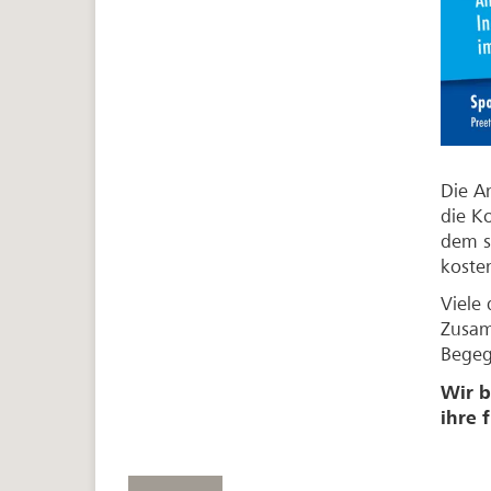
Die A
die K
dem s
kosten
Viele
Zusam
Begeg
Wir b
ihre 