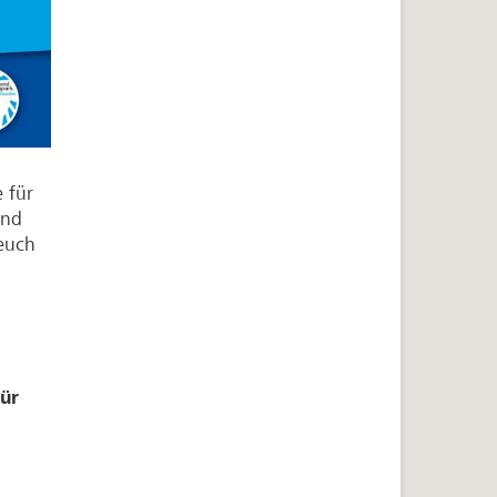
 für
und
 euch
ür